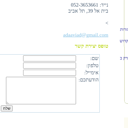
נייד:
052-3653661
בית אל 39, תל אביב
>
ורות
adaaviad@gmail.com
קדוש
טופס יצירת קשר
שם:
רק ב
טלפון:
אימייל:
הודעתכם: