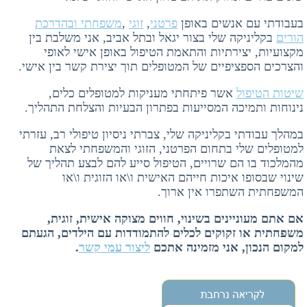
בעבודתי עם אנשים באופן
פרטני
,
זוגי
,
משפחתי ובהדרכת
הורים
בקליניקה שלי בצור יגאל ובתל אביב, אני משלבת בין
מקצועיות, יצירתיות והתאמת הטיפול באופן אישי לאופי
והצרכים הספציפיים של המטופלים תוך יצירת קשר בין אישי.
שיטות הטיפול
אשר פיתחתי מעניקות למטופלים כלים,
נינוחות ותמיכה המסייעות בפתרון הבעיות והצלחת התהליך.
במהלך עבודתי בקליניקה שלי, צברתי ניסיון טיפולי רב, עזרתי
למטופלים שלי בתחום הפרטני, הזוגי והמשפחתי לצאת
מהמלכוד בו הם שרויים, הטיפול סייע להם לבצע תהליך של
שינוי שבסופו איכות חייהם האישית ו\או הזוגית ו\או
המשפחתית השתפרו אין ארוך.
אם אתם מעוניינים בשינוי, חווים מצוקה אישית, זוגית,
משפחתית או זקוקים לכלים להתמודדות עם הילדים, הגעתם
למקום הנכון, אני מזמינה אתכם
ליצור עמי קשר
.