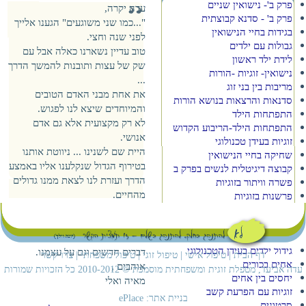
פרק ב'- נישואין שניים
עדה יקרה,
פרק ב' - סדנא קבוצתית
"...כמו שני משוגעים" הגענו אלייך
בגידות בחיי הנישואין
לפני שנה וחצי.
גבולות עם ילדים
טוב עדיין נשארנו כאלה אבל עם
לידת ילד ראשון
שק של עצות ותובנות להמשך הדרך
נישואין- זוגיות -הורות
...
מריבות בין בני זוג
את אחת מבני האדם הטובים
סדנאות והרצאות בנושא הורות
והמיוחדים שיצא לנו לפגוש.
התפתחות הילד
לא רק מקצועית אלא גם אדם
התפתחות הילד-הריבוע הקדוש
אנושי.
זוגיות בעידן טכנולוגי
היית שם לשנינו ... ניווטת אותנו
שחיקה בחיי הנישואין
בטירוף הגדול שנקלענו אליו באמצע
קבוצה דיגיטלית לנשים בפרק ב
הדרך ועזרת לנו לצאת ממנו גדולים
פשרה וויתור בזוגיות
מהחיים.
פרשנות בזוגיות
תודה על ההקשבה, ההכלה
הסתרות ושקרים בזוגיות
מגע בזוגיות
והתמיכה.
בושה בזוגיות
תודה שלימדת אותנו לגלות זה על זו
גידול ילדים בעידן הטכנולוגי
דברים חדשים וגם על עצמנו.
דף הבית
|
טיפול אישי
|
טיפול זוגי
|
טיפול משפחתי
|
צרו קשר
אחים בכורים
אוהבים ,
עדה אביעד, מטפלת זוגית ומשפחתית מוסמכת © 2010-2012 כל הזכויות שמורות
יחסים בין אחים
מאיה ואלי
זוגיות עם הפרעת קשב
בניית אתר
: ePlace
סרטונים