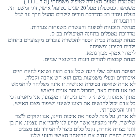
מוסמכת מטעם האגודה לטיפול משפחתי (מ.ר.1111.)
משמשת כמטפלת מעל 20 שנים בטיפול אישי, זוגי ומשפחתי.
בעלת ניסיון רב בהדרכת הורים לילדים מהגיל הרך עד לגיל
ההתבגרות.
מנהלת תוכניות לטיפוח והעשרת משפחות צעירות.
מדריכת מטפלים בתחנה הטיפולית בכ"ס.
מנחת קבוצות בבית הספר להכשרת עובדים מקצועיים בתחום
ילדים בסיכון ומשפחה.
לימודי אמון- מכון גומא.
מנחת קבוצות להורים וזוגות בנישואין שניים.
תפיסת העולם שלי הינה שכל אדם רוצה ושואף לחיות חיים
איכותיים ובעלי משמעות בהם הוא חש אהבה וקבלה.
לא אחת שאיפה בסיסית ואנושית זו אינה מצליחה להתממש
ואז אנו חווים כאב ,תסכול חוסר אונים וייאוש.
מתוך אמונתי, גישתי לחיים וניסיוני המקצועי, אני מאמינה כי
כל אדם יכול להגשים את רצונו לשינוי ושיפור מצבו האישי,
הזוגי והמשפחתי.
לא אחת, על מנת לשפר את איכות חיינו, אנו זקוקים ל"צד
שלישי", ליווי מקצועי אשר יסייע לנו להבין את עצמנו, את בן
זוגנו בצורה אחרת, נקבל כלים כיצד להתמודד עם מצבים
שונים בחיים ונחזק את הביטחון האישי והזוגי שלנו.